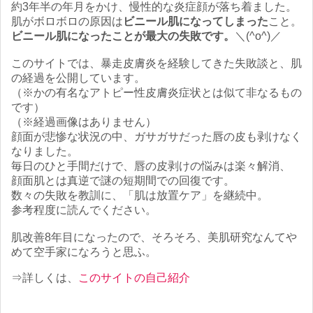
約3年半の年月をかけ、慢性的な炎症顔が落ち着ました。
肌がボロボロの原因は
ビニール肌になってしまった
こと。
ビニール肌になったことが最大の失敗です。
＼(^o^)／
このサイトでは、暴走皮膚炎を経験してきた失敗談と、肌
の経過を公開しています。
（※かの有名なアトピー性皮膚炎症状とは似て非なるもの
です）
（※経過画像はありません）
顔面が悲惨な状況の中、ガサガサだった唇の皮も剥けなく
なりました。
毎日のひと手間だけで、唇の皮剥けの悩みは楽々解消、
顔面肌とは真逆で謎の短期間での回復です。
数々の失敗を教訓に、「肌は放置ケア」を継続中。
参考程度に読んでください。
肌改善8年目になったので、そろそろ、美肌研究なんてや
めて空手家になろうと思ふ。
⇒詳しくは、
このサイトの自己紹介