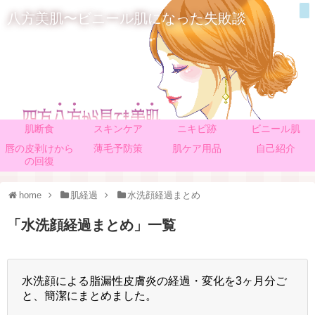
八方美肌〜ビニール肌になった失敗談
肌断食
スキンケア
ニキビ跡
ビニール肌
唇の皮剥けから
薄毛予防策
肌ケア用品
自己紹介
の回復
home
肌経過
水洗顔経過まとめ
「
水洗顔経過まとめ
」
一覧
水洗顔による脂漏性皮膚炎の経過・変化を3ヶ月分ご
と、簡潔にまとめました。