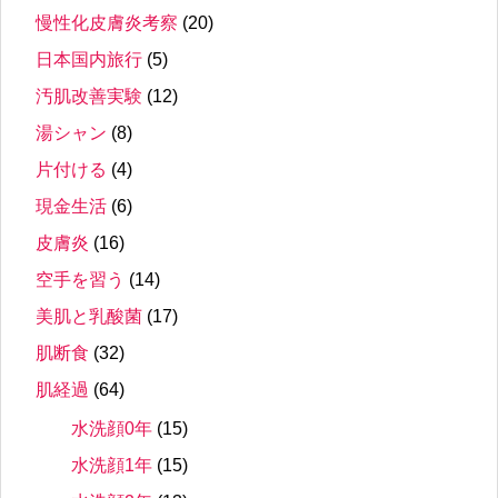
慢性化皮膚炎考察
(20)
日本国内旅行
(5)
汚肌改善実験
(12)
湯シャン
(8)
片付ける
(4)
現金生活
(6)
皮膚炎
(16)
空手を習う
(14)
美肌と乳酸菌
(17)
肌断食
(32)
肌経過
(64)
水洗顔0年
(15)
水洗顔1年
(15)