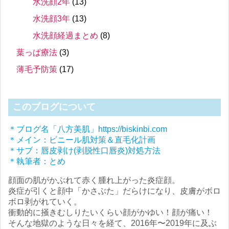
水洗顔2年
(13)
水洗顔3年
(13)
水洗顔経過まとめ
(8)
葉っぱ療法
(3)
薄毛予防策
(17)
このブログについて
＊ブログ名「八方美肌」https://biskinbi.com
＊メイン：ビニール肌対策＆直毛化計画
＊サブ：唇皮剥け(剥脱性口唇炎)対処方法
＊執筆者：とめ
顔面の肌がかぶれて赤く腫れ上がった炎症顔。
炎症が引くと顔中「かさぶた」だらけになり、皮膚がボロ
ボロ剥がれていく。
衝動的に掻きむしりたいくらい顔がかゆい！顔が痛い！
そんな地獄のような日々を経て、2016年〜2019年に及ぶ