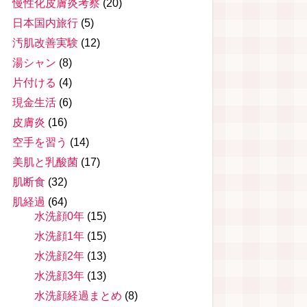
慢性化皮膚炎考察
(20)
日本国内旅行
(5)
汚肌改善実験
(12)
湯シャン
(8)
片付ける
(4)
現金生活
(6)
皮膚炎
(16)
空手を習う
(14)
美肌と乳酸菌
(17)
肌断食
(32)
肌経過
(64)
水洗顔0年
(15)
水洗顔1年
(15)
水洗顔2年
(13)
水洗顔3年
(13)
水洗顔経過まとめ
(8)