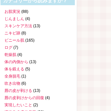
カテゴリーから読みますか？
お肌実況
(88)
じんましん
(4)
スキンケア方法
(13)
ニキビ跡
(8)
ビニール肌
(165)
ログ
(7)
乾燥肌
(4)
体の内側から
(13)
体を鍛える
(5)
全身脱毛
(1)
吹き出物
(6)
唇の皮が剥ける
(13)
唇の皮剥けからの回復
(4)
実現したいこと
(2)