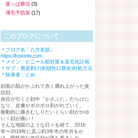
葉っぱ療法
(3)
薄毛予防策
(17)
このブログについて
＊ブログ名「八方美肌」
https://biskinbi.com
＊メイン：ビニール肌対策＆直毛化計画
＊サブ：唇皮剥け(剥脱性口唇炎)対処方法
＊執筆者：とめ
顔面の肌がかぶれて赤く腫れ上がった炎
症顔。
炎症が引くと顔中「かさぶた」だらけに
なり、皮膚がボロボロ剥がれていく。
衝動的に掻きむしりたいくらい顔がかゆ
い！顔が痛い！
そんな地獄のような日々を経て、2016
年〜2019年に及ぶ約3年半の年月をか
け、慢性的な炎症顔が落ち着ました。