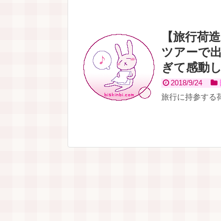
【旅行荷
ツアーで
ぎて感動
2018/9/24
旅行に持参する