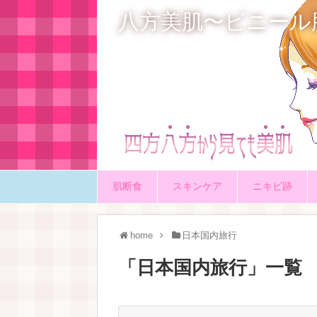
八方美肌〜ビニール
肌断食
スキンケア
ニキビ跡
home
日本国内旅行
「
日本国内旅行
」
一覧