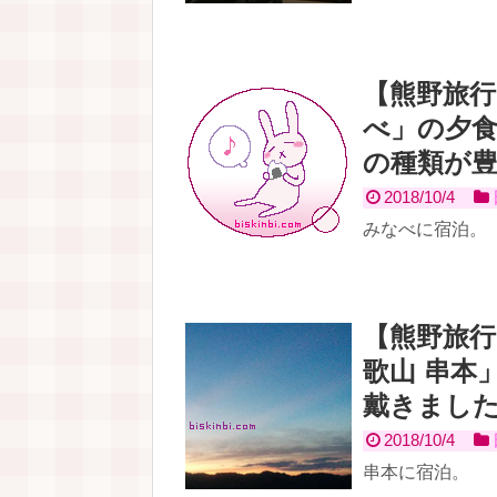
【熊野旅行
べ」の夕
の種類が
2018/10/4
みなべに宿泊。
【熊野旅
歌山 串本
戴きまし
2018/10/4
串本に宿泊。