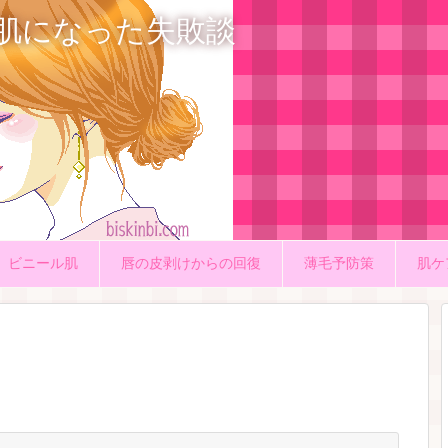
肌になった失敗談
ビニール肌
唇の皮剥けからの回復
薄毛予防策
肌ケ