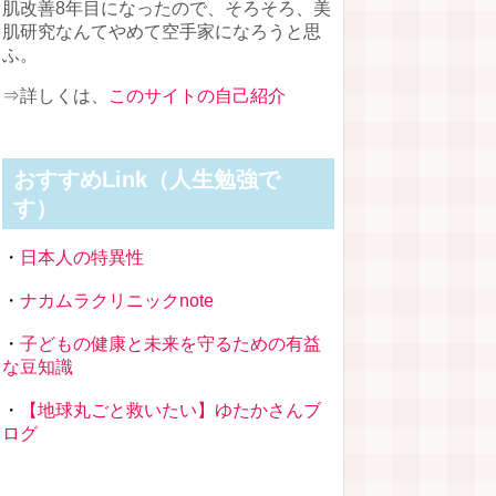
肌改善8年目になったので、そろそろ、美
肌研究なんてやめて空手家になろうと思
ふ。
⇒詳しくは、
このサイトの自己紹介
おすすめLink（人生勉強で
す）
・
日本人の特異性
・
ナカムラクリニックnote
・
子どもの健康と未来を守るための有益
な豆知識
・
【地球丸ごと救いたい】ゆたかさんブ
ログ