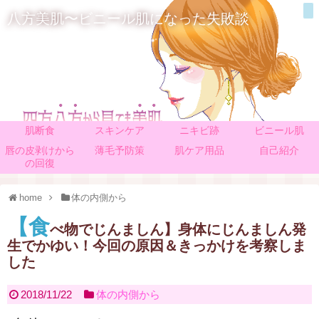
八方美肌〜ビニール肌になった失敗談
肌断食
スキンケア
ニキビ跡
ビニール肌
唇の皮剥けから
薄毛予防策
肌ケア用品
自己紹介
の回復
home
体の内側から
【食
べ物でじんましん】身体にじんましん発
生でかゆい！今回の原因＆きっかけを考察しま
した
2018/11/22
体の内側から