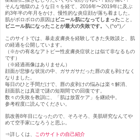
そんな地獄のような日々を経て、2016年〜2019年に及ぶ
約3年半の年月をかけ、慢性的な炎症顔が落ち着ました。
肌がボロボロの原因は
ビニール肌になってしまった
こと。
ビニール肌になったことが最大の失敗です。
＼(^o^)／
このサイトでは、暴走皮膚炎を経験してきた失敗談と、肌
の経過を公開しています。
（※かの有名なアトピー性皮膚炎症状とは似て非なるもの
です）
（※経過画像はありません）
顔面が悲惨な状況の中、ガサガサだった唇の皮も剥けなく
なりました。
毎日のひと手間だけで、唇の皮剥けの悩みは楽々解消、
顔面肌とは真逆で謎の短期間での回復です。
数々の失敗を教訓に、「肌は放置ケア」を継続中。
参考程度に読んでください。
肌改善8年目になったので、そろそろ、美肌研究なんてや
めて空手家になろうと思ふ。
⇒詳しくは、
このサイトの自己紹介