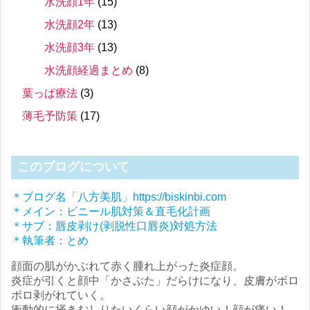
水洗顔1年
(15)
水洗顔2年
(13)
水洗顔3年
(13)
水洗顔経過まとめ
(8)
葉っぱ療法
(3)
薄毛予防策
(17)
このブログについて
＊ブログ名「八方美肌」https://biskinbi.com
＊メイン：ビニール肌対策＆直毛化計画
＊サブ：唇皮剥け(剥脱性口唇炎)対処方法
＊執筆者：とめ
顔面の肌がかぶれて赤く腫れ上がった炎症顔。
炎症が引くと顔中「かさぶた」だらけになり、皮膚がボロ
ボロ剥がれていく。
衝動的に掻きむしりたいくらい顔がかゆい！顔が痛い！