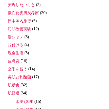
実現したいこと
(2)
慢性化皮膚炎考察
(20)
日本国内旅行
(5)
汚肌改善実験
(12)
湯シャン
(8)
片付ける
(4)
現金生活
(6)
皮膚炎
(16)
空手を習う
(14)
美肌と乳酸菌
(17)
肌断食
(32)
肌経過
(64)
水洗顔0年
(15)