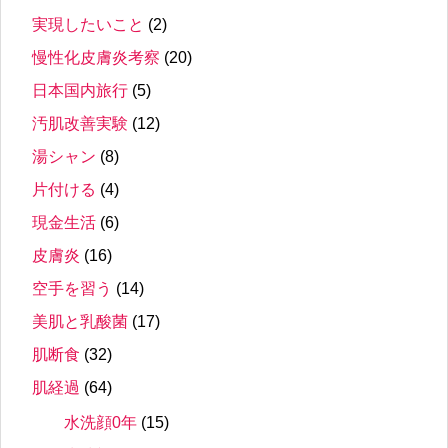
実現したいこと
(2)
慢性化皮膚炎考察
(20)
日本国内旅行
(5)
汚肌改善実験
(12)
湯シャン
(8)
片付ける
(4)
現金生活
(6)
皮膚炎
(16)
空手を習う
(14)
美肌と乳酸菌
(17)
肌断食
(32)
肌経過
(64)
水洗顔0年
(15)