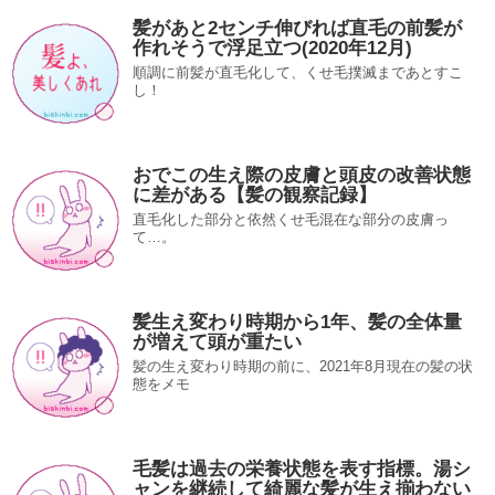
髪があと2センチ伸びれば直毛の前髪が
作れそうで浮足立つ(2020年12月)
順調に前髪が直毛化して、くせ毛撲滅まであとすこ
し！
おでこの生え際の皮膚と頭皮の改善状態
に差がある【髪の観察記録】
直毛化した部分と依然くせ毛混在な部分の皮膚っ
て…。
髪生え変わり時期から1年、髪の全体量
が増えて頭が重たい
髪の生え変わり時期の前に、2021年8月現在の髪の状
態をメモ
毛髪は過去の栄養状態を表す指標。湯シ
ャンを継続して綺麗な髪が生え揃わない