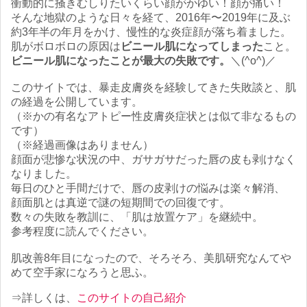
衝動的に掻きむしりたいくらい顔がかゆい！顔が痛い！
そんな地獄のような日々を経て、2016年〜2019年に及ぶ
約3年半の年月をかけ、慢性的な炎症顔が落ち着ました。
肌がボロボロの原因は
ビニール肌になってしまった
こと。
ビニール肌になったことが最大の失敗です。
＼(^o^)／
このサイトでは、暴走皮膚炎を経験してきた失敗談と、肌
の経過を公開しています。
（※かの有名なアトピー性皮膚炎症状とは似て非なるもの
です）
（※経過画像はありません）
顔面が悲惨な状況の中、ガサガサだった唇の皮も剥けなく
なりました。
毎日のひと手間だけで、唇の皮剥けの悩みは楽々解消、
顔面肌とは真逆で謎の短期間での回復です。
数々の失敗を教訓に、「肌は放置ケア」を継続中。
参考程度に読んでください。
肌改善8年目になったので、そろそろ、美肌研究なんてや
めて空手家になろうと思ふ。
⇒詳しくは、
このサイトの自己紹介