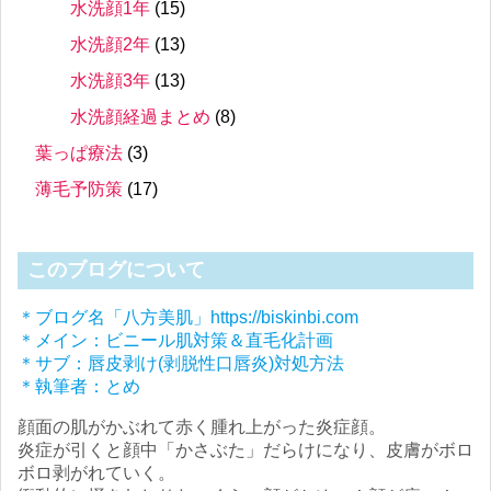
水洗顔1年
(15)
水洗顔2年
(13)
水洗顔3年
(13)
水洗顔経過まとめ
(8)
葉っぱ療法
(3)
薄毛予防策
(17)
このブログについて
＊ブログ名「八方美肌」https://biskinbi.com
＊メイン：ビニール肌対策＆直毛化計画
＊サブ：唇皮剥け(剥脱性口唇炎)対処方法
＊執筆者：とめ
顔面の肌がかぶれて赤く腫れ上がった炎症顔。
炎症が引くと顔中「かさぶた」だらけになり、皮膚がボロ
ボロ剥がれていく。