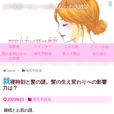
八方美肌〜ビニール肌になった失敗談
肌断食
スキンケア
ニキビ跡
ビニール肌
唇の皮剥けから
薄毛予防策
肌ケア用品
自己紹介
の回復
home
薄毛予防策
就
寝時刻と髪の謎。髪の生え変わりへの影響
力は？
2020/8/23
薄毛予防策
睡眠とお肌の謎、