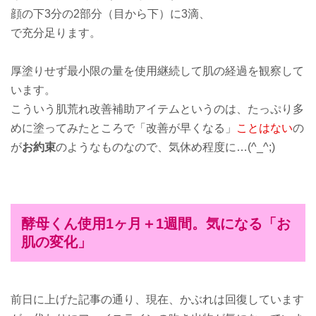
顔の下3分の2部分（目から下）に3滴、
で充分足ります。
厚塗りせず最小限の量を使用継続して肌の経過を観察して
います。
こういう肌荒れ改善補助アイテムというのは、たっぷり多
めに塗ってみたところで「改善が早くなる」
ことはない
の
が
お約束
のようなものなので、気休め程度に…(^_^;)
酵母くん使用1ヶ月＋1週間。気になる「お
肌の変化」
前日に上げた記事の通り、現在、かぶれは回復しています