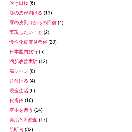
吹き出物
(6)
唇の皮が剥ける
(13)
唇の皮剥けからの回復
(4)
実現したいこと
(2)
慢性化皮膚炎考察
(20)
日本国内旅行
(5)
汚肌改善実験
(12)
湯シャン
(8)
片付ける
(4)
現金生活
(6)
皮膚炎
(16)
空手を習う
(14)
美肌と乳酸菌
(17)
肌断食
(32)