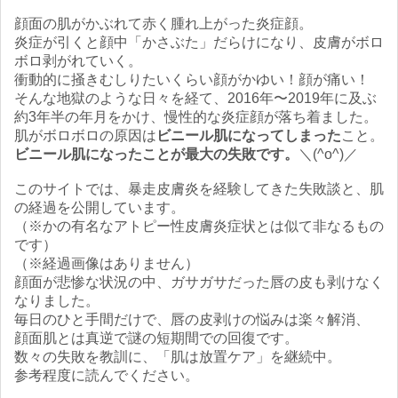
顔面の肌がかぶれて赤く腫れ上がった炎症顔。
炎症が引くと顔中「かさぶた」だらけになり、皮膚がボロ
ボロ剥がれていく。
衝動的に掻きむしりたいくらい顔がかゆい！顔が痛い！
そんな地獄のような日々を経て、2016年〜2019年に及ぶ
約3年半の年月をかけ、慢性的な炎症顔が落ち着ました。
肌がボロボロの原因は
ビニール肌になってしまった
こと。
ビニール肌になったことが最大の失敗です。
＼(^o^)／
このサイトでは、暴走皮膚炎を経験してきた失敗談と、肌
の経過を公開しています。
（※かの有名なアトピー性皮膚炎症状とは似て非なるもの
です）
（※経過画像はありません）
顔面が悲惨な状況の中、ガサガサだった唇の皮も剥けなく
なりました。
毎日のひと手間だけで、唇の皮剥けの悩みは楽々解消、
顔面肌とは真逆で謎の短期間での回復です。
数々の失敗を教訓に、「肌は放置ケア」を継続中。
参考程度に読んでください。