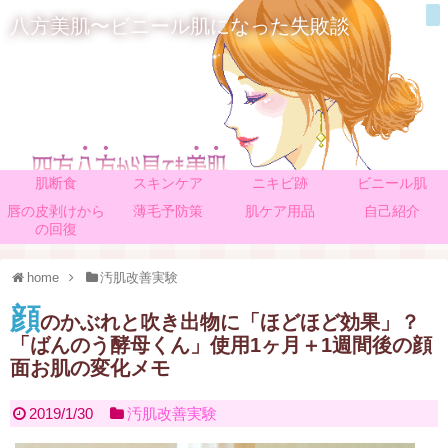
八方美肌〜ビニール肌になった失敗談
肌断食
スキンケア
ニキビ跡
ビニール肌
唇の皮剥けから
薄毛予防策
肌ケア用品
自己紹介
の回復
home
汚肌改善実験
顔
のかぶれと吹き出物に「ほどほど効果」？
「ばんのう酵母くん」使用1ヶ月＋1週間後の顔
面お肌の変化メモ
2019/1/30
汚肌改善実験