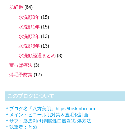
肌経過
(64)
水洗顔0年
(15)
水洗顔1年
(15)
水洗顔2年
(13)
水洗顔3年
(13)
水洗顔経過まとめ
(8)
葉っぱ療法
(3)
薄毛予防策
(17)
このブログについて
＊ブログ名「八方美肌」https://biskinbi.com
＊メイン：ビニール肌対策＆直毛化計画
＊サブ：唇皮剥け(剥脱性口唇炎)対処方法
＊執筆者：とめ