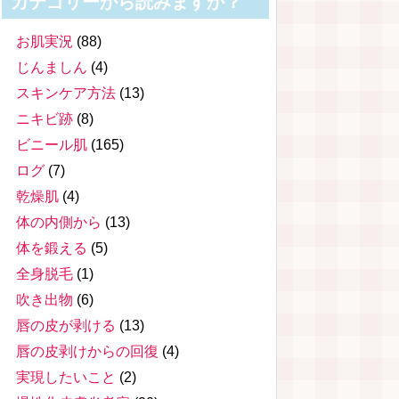
カテゴリーから読みますか？
お肌実況
(88)
じんましん
(4)
スキンケア方法
(13)
ニキビ跡
(8)
ビニール肌
(165)
ログ
(7)
乾燥肌
(4)
体の内側から
(13)
体を鍛える
(5)
全身脱毛
(1)
吹き出物
(6)
唇の皮が剥ける
(13)
唇の皮剥けからの回復
(4)
実現したいこと
(2)