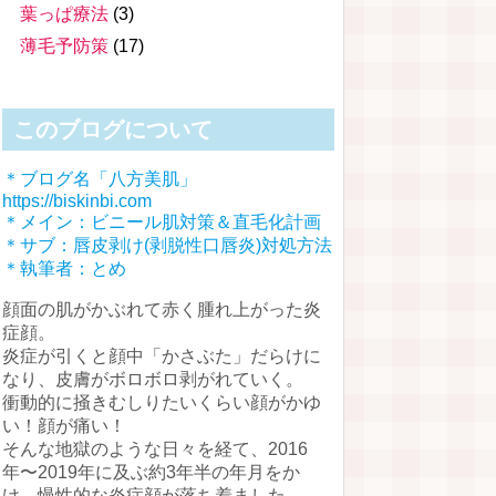
葉っぱ療法
(3)
薄毛予防策
(17)
このブログについて
＊ブログ名「八方美肌」
https://biskinbi.com
＊メイン：ビニール肌対策＆直毛化計画
＊サブ：唇皮剥け(剥脱性口唇炎)対処方法
＊執筆者：とめ
顔面の肌がかぶれて赤く腫れ上がった炎
症顔。
炎症が引くと顔中「かさぶた」だらけに
なり、皮膚がボロボロ剥がれていく。
衝動的に掻きむしりたいくらい顔がかゆ
い！顔が痛い！
そんな地獄のような日々を経て、2016
年〜2019年に及ぶ約3年半の年月をか
け、慢性的な炎症顔が落ち着ました。