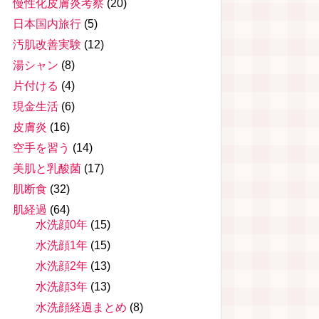
慢性化皮膚炎考察
(20)
日本国内旅行
(5)
汚肌改善実験
(12)
湯シャン
(8)
片付ける
(4)
現金生活
(6)
皮膚炎
(16)
空手を習う
(14)
美肌と乳酸菌
(17)
肌断食
(32)
肌経過
(64)
水洗顔0年
(15)
水洗顔1年
(15)
水洗顔2年
(13)
水洗顔3年
(13)
水洗顔経過まとめ
(8)