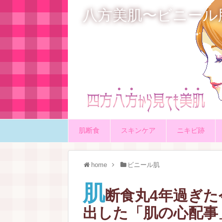
八方美肌〜ビニール
肌断食
スキンケア
ニキビ跡
home
ビニール肌
肌
断食丸4年過ぎ
出した「肌の心配事