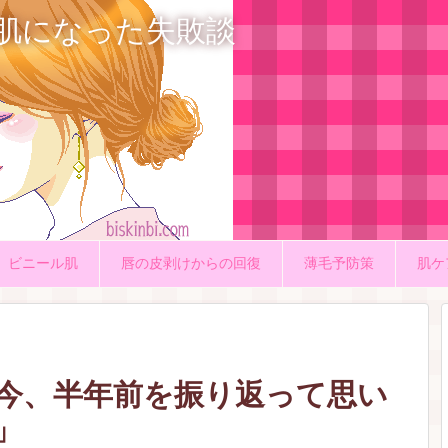
肌になった失敗談
ビニール肌
唇の皮剥けからの回復
薄毛予防策
肌ケ
た今、半年前を振り返って思い
」