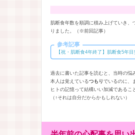
肌断食年数を順調に積み上げていき、
りました。（※前回記事）
参考記事
【祝・肌断食4年終了】肌断食5年
過去に書いた記事を読むと、当時の悩
本人は覚えている
つもり
でいるのに、
ヒトの記憶って結構いい加減であるこ
（↑それは自分だからかもしれない）
半年前の心配事を思い