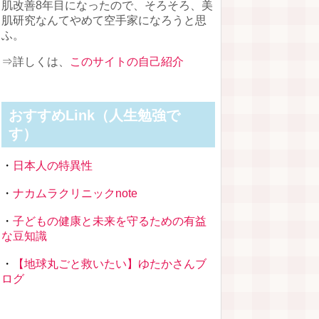
肌改善8年目になったので、そろそろ、美
肌研究なんてやめて空手家になろうと思
ふ。
⇒詳しくは、
このサイトの自己紹介
おすすめLink（人生勉強で
す）
・
日本人の特異性
・
ナカムラクリニックnote
・
子どもの健康と未来を守るための有益
な豆知識
・
【地球丸ごと救いたい】ゆたかさんブ
ログ