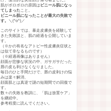
肌がボロボロの原因は
ビニール肌になっ
てしまった
こと。
ビニール肌になったことが最大の失敗で
す。
＼(^o^)／
このサイトでは、暴走皮膚炎を経験して
きた失敗談と、肌の経過を公開していま
す。
（※かの有名なアトピー性皮膚炎症状と
は似て非なるものです）
（※経過画像はありません）
顔面が悲惨な状況の中、ガサガサだった
唇の皮も剥けなくなりました。
毎日のひと手間だけで、唇の皮剥けの悩
みは楽々解消、
顔面肌とは真逆で謎の短期間での回復で
す。
数々の失敗を教訓に、「肌は放置ケア」
を継続中。
参考程度に読んでください。